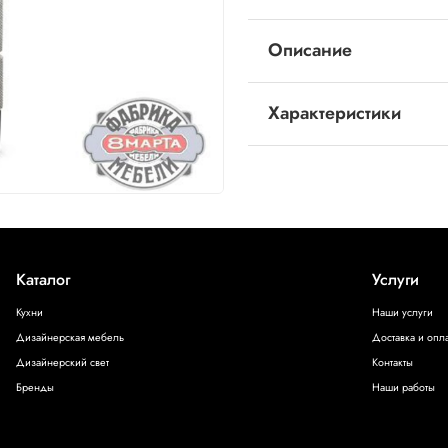
Описание
Характеристики
Высокий узкий комод «Тренд
современных интерьеров спал
гармонично вписаться в любо
Бренд
8 Marta
Каталог
Услуги
Кухни
Наши услуги
Дизайнерская мебель
Доставка и опла
Дизайнерский свет
Контакты
Бренды
Наши работы